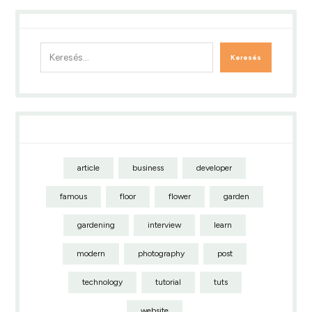
Tags Cloud
article
business
developer
famous
floor
flower
garden
gardening
interview
learn
modern
photography
post
technology
tutorial
tuts
website