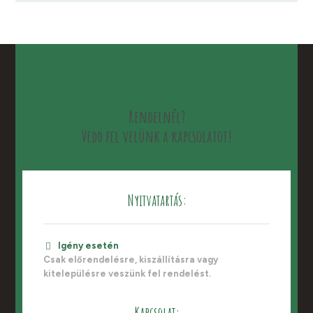
Rendelnél?
Vedd fel velünk a kapcsolatot!
Nyitvatartás:
Igény esetén
Csak előrendelésre, kiszállításra vagy
kitelepülésre veszünk fel rendelést.
Kapcsolat: