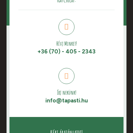
Hívj Minket!
+36 (70) - 405 - 2343
Írj nekünk!
info@tapasti.hu
Kérj árajánlatot!