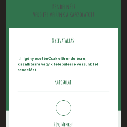
Rendelnél?
Vedd fel velünk a kapcsolatot!
Nyitvatartás:
Igény esetén
Csak előrendelésre,
kiszállításra vagy kitelepülésre veszünk fel
rendelést.
Kapcsolat:
Hívj Minket!