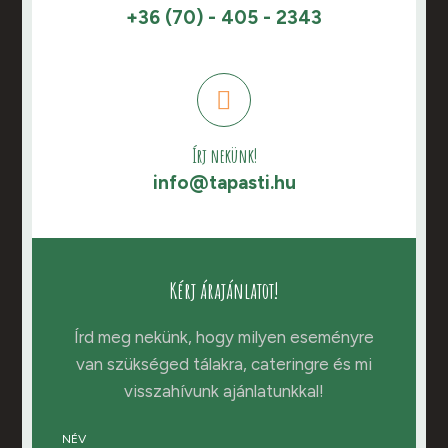
+36 (70) - 405 - 2343
Írj nekünk!
info@tapasti.hu
Kérj árajánlatot!
Írd meg nekünk, hogy milyen eseményre
van szükséged tálakra, cateringre és mi
visszahívunk ajánlatunkkal!
NÉV