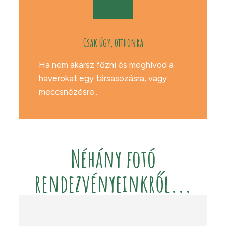
Csak úgy, otthonra
Ha nem akarsz főzni és meghívod a
haverokat egy társasozásra, vagy
meccsnézésre...
Néhány fotó
rendezvényeinkről...