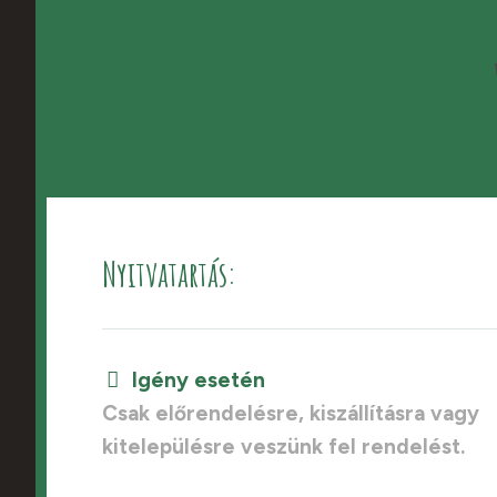
Nyitvatartás:
Igény esetén
Csak előrendelésre, kiszállításra vagy
kitelepülésre veszünk fel rendelést.