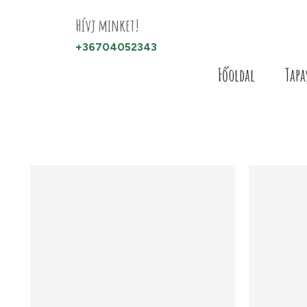
Hívj minket!
+36704052343
Főoldal
Tapa