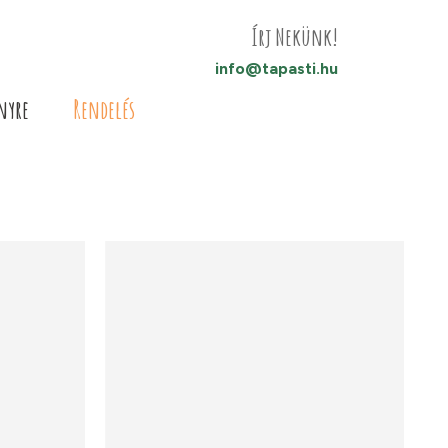
Írj Nekünk!
info@tapasti.hu
nyre
Rendelés