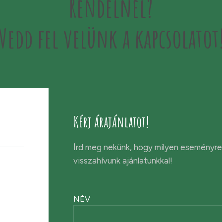
Rendelnél?
Vedd fel velünk a kapcsolatot
Kérj árajánlatot!
Írd meg nekünk, hogy milyen eseményre 
visszahívunk ajánlatunkkal!
NÉV