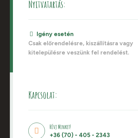
Nyitvatartás:
Igény esetén
Csak előrendelésre, kiszállításra vagy
kitelepülésre veszünk fel rendelést.
Kapcsolat:
Hívj Minket!
+36 (70) - 405 - 2343