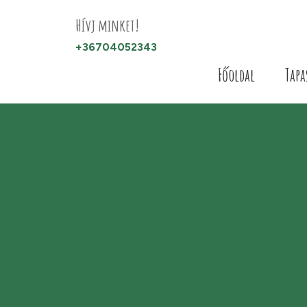
Hívj minket!
+36704052343
Főoldal
Tapa