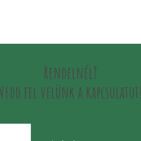
Rendelnél?
Vedd fel velünk a kapcsolatot