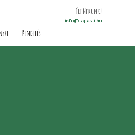
Írj Nekünk!
info@tapasti.hu
nyre
Rendelés